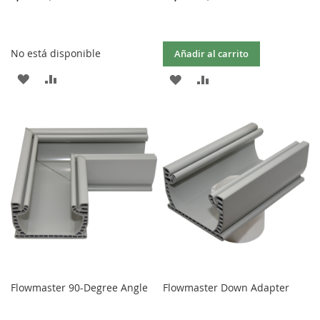
No está disponible
Añadir al carrito
AÑADIR
AÑADIR
AÑADIR
AÑADIR
A
PARA
A
PARA
LA
COMPARAR
LA
COMPARAR
LISTA
LISTA
DE
DE
DESEOS
DESEOS
Flowmaster 90-Degree Angle
Flowmaster Down Adapter