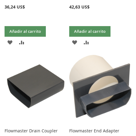
36,24 US$
42,63 US$
Añadir al carrito
Añadir al carrito
AÑADIR
AÑADIR
AÑADIR
AÑADIR
A
PARA
A
PARA
LA
COMPARAR
LA
COMPARAR
LISTA
LISTA
DE
DE
DESEOS
DESEOS
Flowmaster Drain Coupler
Flowmaster End Adapter