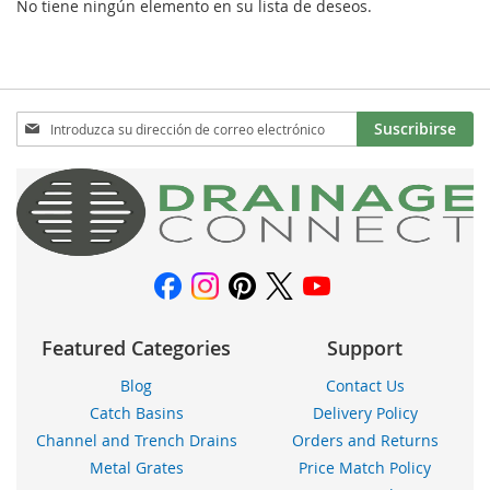
No tiene ningún elemento en su lista de deseos.
Inscríbase
Suscribirse
a
nuestro
boletín
de
noticias:
Featured Categories
Support
Blog
Contact Us
Catch Basins
Delivery Policy
Channel and Trench Drains
Orders and Returns
Metal Grates
Price Match Policy