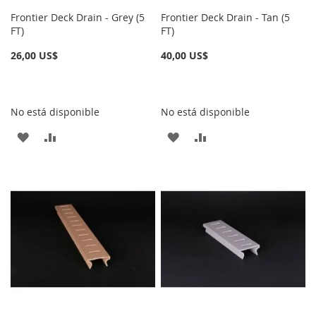
Frontier Deck Drain - Grey (5
Frontier Deck Drain - Tan (5
FT)
FT)
26,00 US$
40,00 US$
No está disponible
No está disponible
AÑADIR
AÑADIR
AÑADIR
AÑADIR
A
PARA
A
PARA
LA
COMPARAR
LA
COMPARAR
LISTA
LISTA
DE
DE
DESEOS
DESEOS