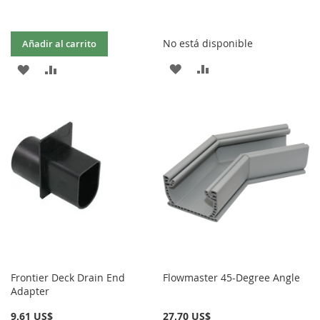
No está disponible
Añadir al carrito
AÑADIR
AÑADIR
AÑADIR
AÑADIR
A
PARA
A
PARA
LA
COMPARAR
LA
COMPARAR
LISTA
LISTA
DE
DE
DESEOS
DESEOS
Frontier Deck Drain End
Flowmaster 45-Degree Angle
Adapter
9,61 US$
27,70 US$