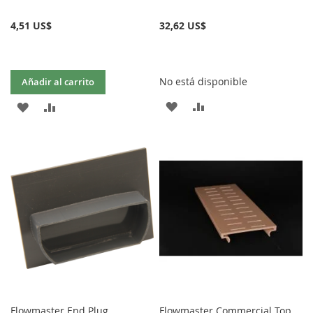
4,51 US$
32,62 US$
No está disponible
Añadir al carrito
AÑADIR
AÑADIR
AÑADIR
AÑADIR
A
PARA
A
PARA
LA
COMPARAR
LA
COMPARAR
LISTA
LISTA
DE
DE
DESEOS
DESEOS
Flowmaster End Plug
Flowmaster Commercial Top