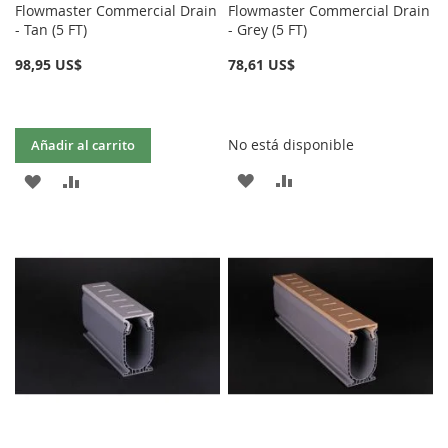
Flowmaster Commercial Drain
Flowmaster Commercial Drain
- Tan (5 FT)
- Grey (5 FT)
98,95 US$
78,61 US$
No está disponible
Añadir al carrito
AÑADIR
AÑADIR
AÑADIR
AÑADIR
A
PARA
A
PARA
LA
COMPARAR
LA
COMPARAR
LISTA
LISTA
DE
DE
DESEOS
DESEOS