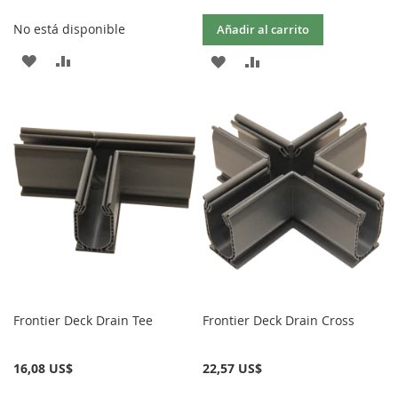
No está disponible
Añadir al carrito
AÑADIR
AÑADIR
AÑADIR
AÑADIR
A
PARA
A
PARA
LA
COMPARAR
LA
COMPARAR
LISTA
LISTA
DE
DE
DESEOS
DESEOS
Frontier Deck Drain Tee
Frontier Deck Drain Cross
16,08 US$
22,57 US$