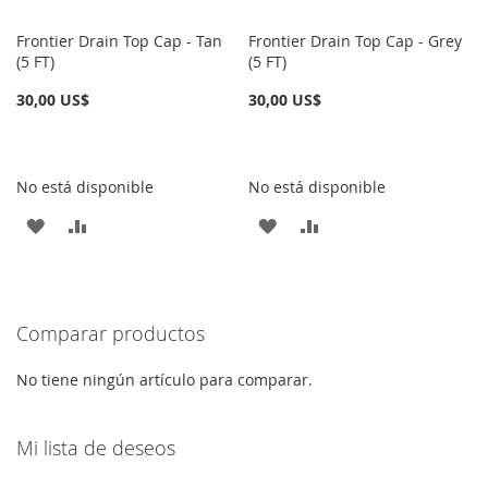
Frontier Drain Top Cap - Tan
Frontier Drain Top Cap - Grey
(5 FT)
(5 FT)
30,00 US$
30,00 US$
No está disponible
No está disponible
AÑADIR
AÑADIR
AÑADIR
AÑADIR
A
PARA
A
PARA
LA
COMPARAR
LA
COMPARAR
Comparar productos
LISTA
LISTA
DE
DE
No tiene ningún artículo para comparar.
DESEOS
DESEOS
Mi lista de deseos