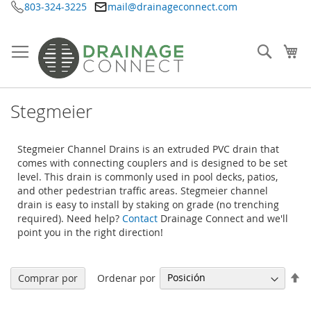
803-324-3225
mail@drainageconnect.com
Ir
al
contenido
Searc
Mi
Stegmeier
Stegmeier Channel Drains is an extruded PVC drain that
comes with connecting couplers and is designed to be set
level. This drain is commonly used in pool decks, patios,
and other pedestrian traffic areas. Stegmeier channel
drain is easy to install by staking on grade (no trenching
required). Need help?
Contact
Drainage Connect and we'll
point you in the right direction!
Fi
Ordenar por
Comprar por
Di
De