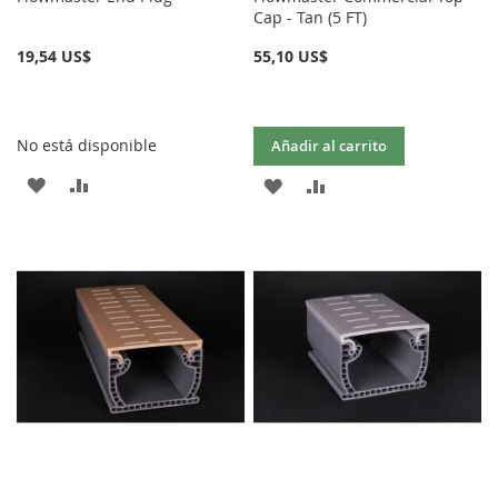
Cap - Tan (5 FT)
19,54 US$
55,10 US$
No está disponible
Añadir al carrito
AÑADIR
AÑADIR
AÑADIR
AÑADIR
A
PARA
A
PARA
LA
COMPARAR
LA
COMPARAR
LISTA
LISTA
DE
DE
DESEOS
DESEOS