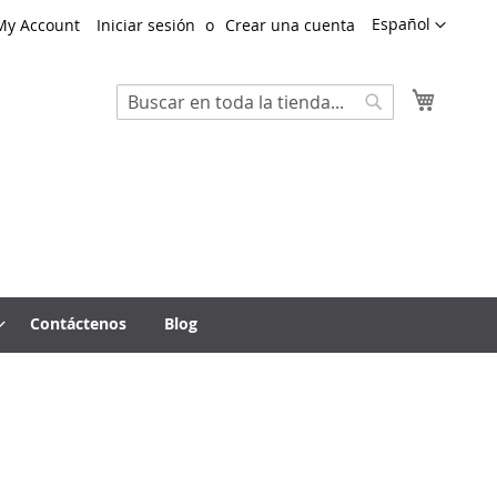
Lenguaje
Español
My Account
Iniciar sesión
Crear una cuenta
Mi cest
Search
Search
Contáctenos
Blog