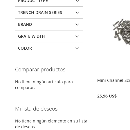
PRODUCT TYPE
TRENCH DRAIN SERIES
BRAND
GRATE WIDTH
COLOR
Comparar productos
Mini Channel Sc
No tiene ningún artículo para
comparar.
25,96 US$
Mi lista de deseos
Añadir al carrito
Añadir al carrito
Añadir al carrito
No tiene ningún elemento en su lista
AÑADIR
AÑADIR
AÑADIR
de deseos.