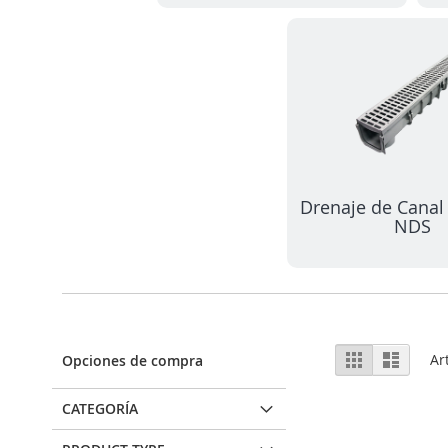
Drenaje de Canal 
NDS
Ver
Parrilla
Lista
Ar
Opciones de compra
como
CATEGORÍA