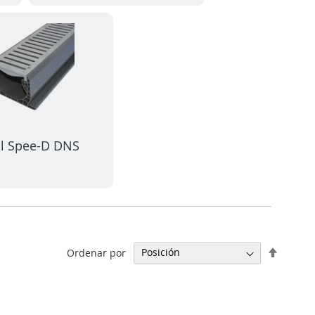
l Spee-D DNS
Fijar
Ordenar por
Direcci
Descen