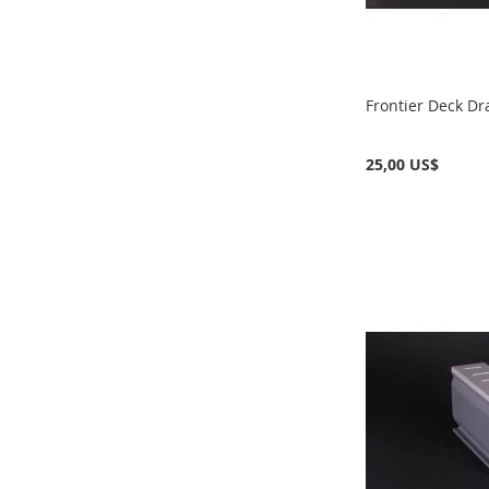
Frontier Deck Dra
25,00 US$
No está
No está
Añadir al carrito
disponible
disponible
AÑADIR
AÑADIR
AÑADIR
A
AÑADIR
A
AÑADIR
A
AÑADIR
LA
PARA
LA
PARA
LA
PARA
LISTA
COMPARAR
LISTA
COMPARAR
LISTA
COMPARAR
DE
DE
DE
DESEOS
DESEOS
DESEOS