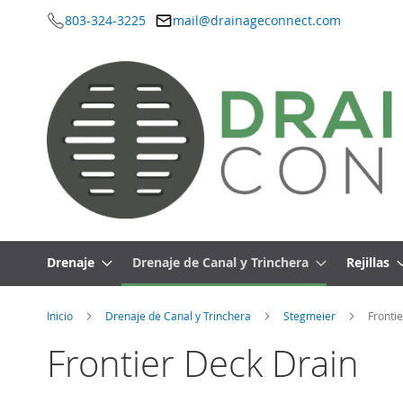
803-324-3225
mail@drainageconnect.com
Ir
al
contenido
Drenaje
Drenaje de Canal y Trinchera
Rejillas
Inicio
Drenaje de Canal y Trinchera
Stegmeier
Fronti
Frontier Deck Drain