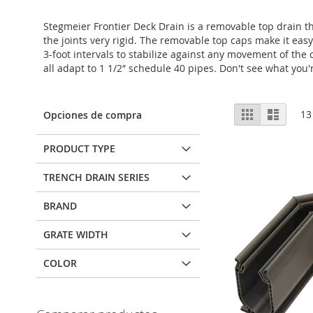
Stegmeier Frontier Deck Drain is a removable top drain th
the joints very rigid. The removable top caps make it eas
3-foot intervals to stabilize against any movement of the
all adapt to 1 1/2″ schedule 40 pipes. Don't see what you'
Ver
Parrilla
Lista
13
Opciones de compra
como
PRODUCT TYPE
TRENCH DRAIN SERIES
BRAND
GRATE WIDTH
COLOR