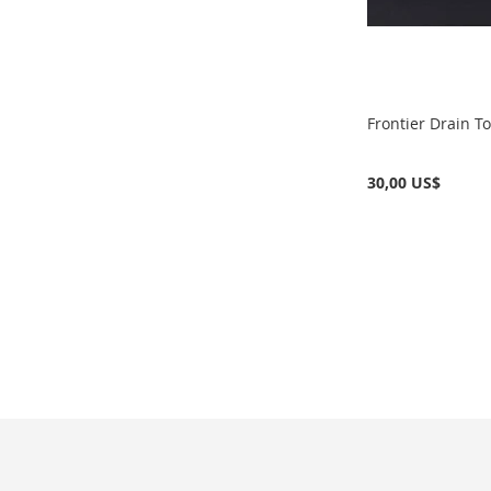
DESEOS
DESEOS
DESEOS
Frontier Drain To
30,00 US$
No está
disponible
AÑADIR
A
AÑADIR
LA
PARA
LISTA
COMPARAR
DE