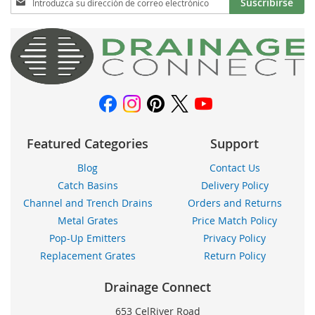
Suscribirse
a
nuestro
boletín
de
noticias:
Featured Categories
Support
Blog
Contact Us
Catch Basins
Delivery Policy
Channel and Trench Drains
Orders and Returns
Metal Grates
Price Match Policy
Pop-Up Emitters
Privacy Policy
Replacement Grates
Return Policy
Drainage Connect
653 CelRiver Road