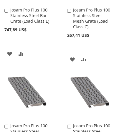
Josam Pro Plus 100
Josam Pro Plus 100
Añadir
Añadir
Stainless Steel Bar
Stainless Steel
al
al
Grate (Load Class E)
Mesh Grate (Load
carrito
carrito
Class C)
747,89 US$
267,41 US$
AÑADIR
AÑADIR
AÑADIR
AÑADIR
A
PARA
A
PARA
LA
COMPARAR
LA
COMPARAR
LISTA
LISTA
DE
DE
DESEOS
DESEOS
Josam Pro Plus 100
Josam Pro Plus 100
Añadir
Añadir
Stainless Steel
Stainless Steel
al
al