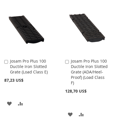
A
PARA
A
PARA
LA
COMPARAR
LA
COMPARAR
LISTA
LISTA
DE
DE
DESEOS
DESEOS
Josam Pro Plus 100
Josam Pro Plus 100
Añadir
Añadir
Ductile Iron Slotted
Ductile Iron Slotted
al
al
Grate (Load Class E)
Grate (ADA/Heel-
carrito
carrito
Proof) (Load Class
87,23 US$
F)
128,70 US$
AÑADIR
AÑADIR
A
PARA
AÑADIR
AÑADIR
LA
COMPARAR
A
PARA