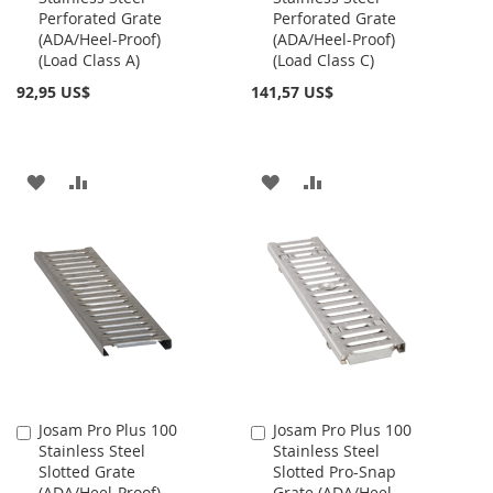
Perforated Grate
Perforated Grate
carrito
carrito
(ADA/Heel-Proof)
(ADA/Heel-Proof)
(Load Class A)
(Load Class C)
92,95 US$
141,57 US$
AÑADIR
AÑADIR
AÑADIR
AÑADIR
A
PARA
A
PARA
LA
COMPARAR
LA
COMPARAR
LISTA
LISTA
DE
DE
DESEOS
DESEOS
Josam Pro Plus 100
Josam Pro Plus 100
Añadir
Añadir
Stainless Steel
Stainless Steel
al
al
Slotted Grate
Slotted Pro-Snap
carrito
carrito
(ADA/Heel-Proof)
Grate (ADA/Heel-