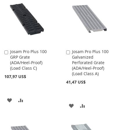
LISTA
LA
COMPARAR
DE
LISTA
DESEOS
DE
DESEOS
Josam Pro Plus 100
Josam Pro Plus 100
Añadir
Añadir
GRP Grate
Galvanized
al
al
(ADA/Heel-Proof)
Perforated Grate
carrito
carrito
(Load Class C)
(ADA/Heel-Proof)
(Load Class A)
107,97 US$
41,47 US$
AÑADIR
AÑADIR
AÑADIR
AÑADIR
A
PARA
A
PARA
LA
COMPARAR
LA
COMPARAR