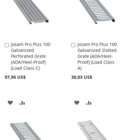
LISTA
LISTA
DE
DE
DESEOS
DESEOS
Josam Pro Plus 100
Josam Pro Plus 100
Añadir
Añadir
Galvanized
Galvanized Slotted
al
al
Perforated Grate
Grate (ADA/Heel-
carrito
carrito
(ADA/Heel-Proof)
Proof) (Load Class
(Load Class C)
A)
97,96 US$
30,03 US$
AÑADIR
AÑADIR
AÑADIR
AÑADIR
A
PARA
A
PARA
LA
COMPARAR
LA
COMPARAR
LISTA
LISTA