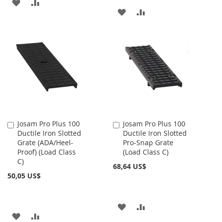
AÑADIR
AÑADIR
AÑADIR
AÑADIR
A
PARA
A
PARA
LA
COMPARAR
LA
COMPARAR
LISTA
LISTA
DE
DE
DESEOS
DESEOS
Josam Pro Plus 100
Josam Pro Plus 100
Añadir
Añadir
Ductile Iron Slotted
Ductile Iron Slotted
al
al
Grate (ADA/Heel-
Pro-Snap Grate
carrito
carrito
Proof) (Load Class
(Load Class C)
C)
68,64 US$
50,05 US$
AÑADIR
AÑADIR
AÑADIR
AÑADIR