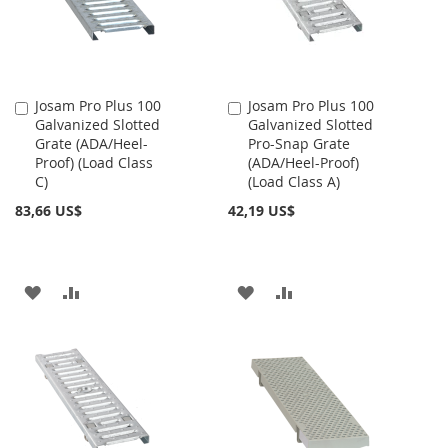
DE
DE
DESEOS
DESEOS
Josam Pro Plus 100
Josam Pro Plus 100
Añadir
Añadir
Galvanized Slotted
Galvanized Slotted
al
al
Grate (ADA/Heel-
Pro-Snap Grate
carrito
carrito
Proof) (Load Class
(ADA/Heel-Proof)
C)
(Load Class A)
83,66 US$
42,19 US$
AÑADIR
AÑADIR
AÑADIR
AÑADIR
A
PARA
A
PARA
LA
COMPARAR
LA
COMPARAR
LISTA
LISTA
DE
DE