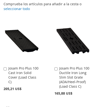
Comprueba los artículos para añadir a la cesta o
seleccionar todo
Josam Pro Plus 100
Josam Pro Plus 100
Añadir
Añadir
Cast Iron Solid
Ductile Iron Long
al
al
Cover (Load Class
Slim Slot Grate
carrito
carrito
C)
(ADA/Heel-Proof)
(Load Class C)
205,21 US$
165,88 US$