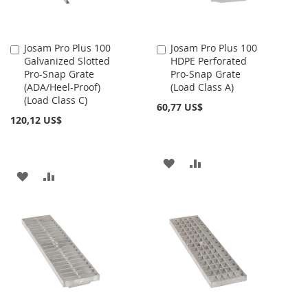
DESEOS
DESEOS
Josam Pro Plus 100
Josam Pro Plus 100
Añadir
Añadir
Galvanized Slotted
HDPE Perforated
al
al
Pro-Snap Grate
Pro-Snap Grate
carrito
carrito
(ADA/Heel-Proof)
(Load Class A)
(Load Class C)
60,77 US$
120,12 US$
AÑADIR
AÑADIR
AÑADIR
AÑADIR
A
PARA
A
PARA
LA
COMPARAR
LA
COMPARAR
LISTA
LISTA
DE
DE
DESEOS
DESEOS