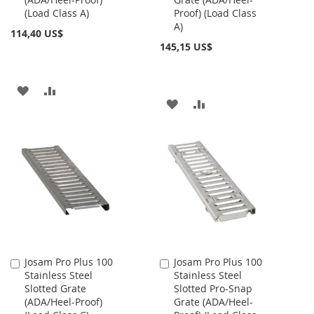
(Load Class A)
Proof) (Load Class
A)
114,40 US$
145,15 US$
AÑADIR
AÑADIR
AÑADIR
AÑADIR
A
PARA
A
PARA
LA
COMPARAR
LA
COMPARAR
LISTA
LISTA
DE
DE
DESEOS
DESEOS
Josam Pro Plus 100
Josam Pro Plus 100
Añadir
Añadir
Stainless Steel
Stainless Steel
al
al
Slotted Grate
Slotted Pro-Snap
carrito
carrito
(ADA/Heel-Proof)
Grate (ADA/Heel-