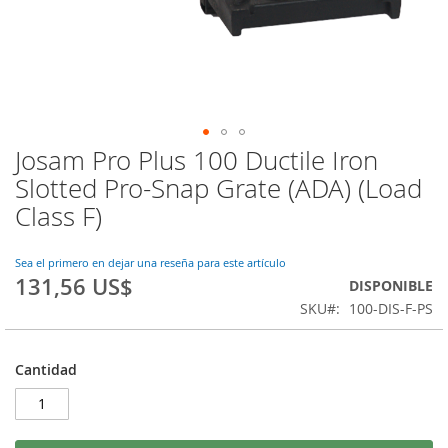
Josam Pro Plus 100 Ductile Iron
Saltar
al
Slotted Pro-Snap Grate (ADA) (Load
comienzo
Class F)
de
la
galería
Sea el primero en dejar una reseña para este artículo
de
131,56 US$
DISPONIBLE
imágenes
SKU
100-DIS-F-PS
Cantidad