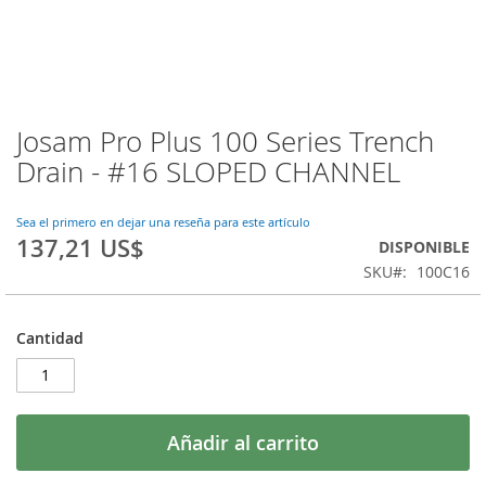
Josam Pro Plus 100 Series Trench
Saltar
al
Drain - #16 SLOPED CHANNEL
comienzo
de
la
Sea el primero en dejar una reseña para este artículo
137,21 US$
galería
DISPONIBLE
de
SKU
100C16
imágenes
Cantidad
Añadir al carrito