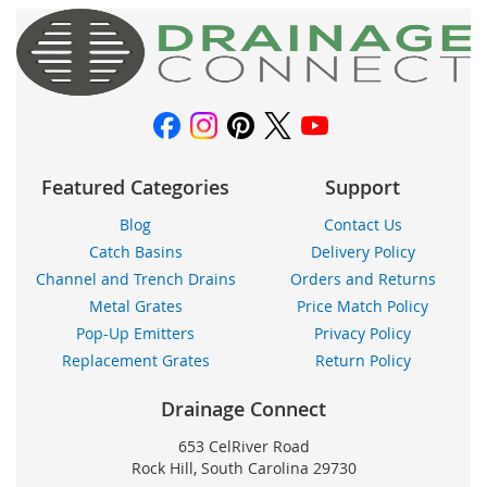
nuestro
boletín
de
noticias:
Featured Categories
Support
Blog
Contact Us
Catch Basins
Delivery Policy
Channel and Trench Drains
Orders and Returns
Metal Grates
Price Match Policy
Pop-Up Emitters
Privacy Policy
Replacement Grates
Return Policy
Drainage Connect
653 CelRiver Road
Rock Hill, South Carolina 29730