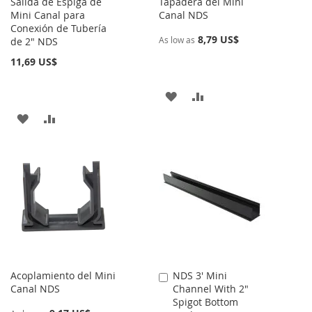
Salida de Espiga de
Tapadera del Mini
Mini Canal para
Canal NDS
Conexión de Tubería
8,79 US$
As low as
de 2" NDS
11,69 US$
AÑADIR
AÑADIR
AÑADIR
AÑADIR
A
PARA
A
PARA
LA
COMPARAR
LA
COMPARAR
LISTA
LISTA
DE
DE
DESEOS
DESEOS
Acoplamiento del Mini
NDS 3' Mini
Añadir
Canal NDS
Channel With 2"
al
Spigot Bottom
carrito