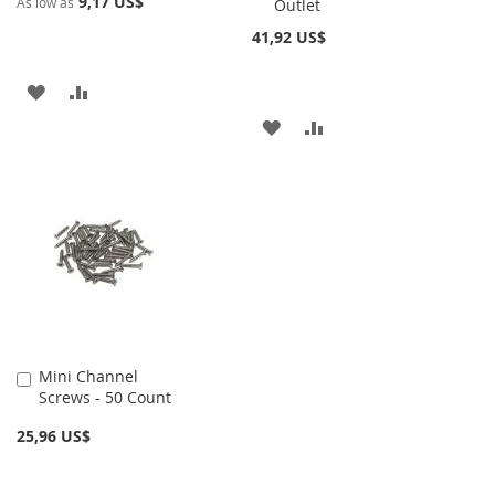
9,17 US$
As low as
Outlet
41,92 US$
AÑADIR
AÑADIR
AÑADIR
AÑADIR
A
PARA
A
PARA
LA
COMPARAR
LA
COMPARAR
LISTA
LISTA
DE
DE
DESEOS
DESEOS
Mini Channel
Añadir
Screws - 50 Count
al
carrito
25,96 US$