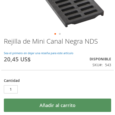
Rejilla de Mini Canal Negra NDS
Saltar
al
comienzo
Sea el primero en dejar una reseña para este artículo
de
20,45 US$
DISPONIBLE
la
SKU
543
galería
de
imágenes
Cantidad
Añadir al carrito