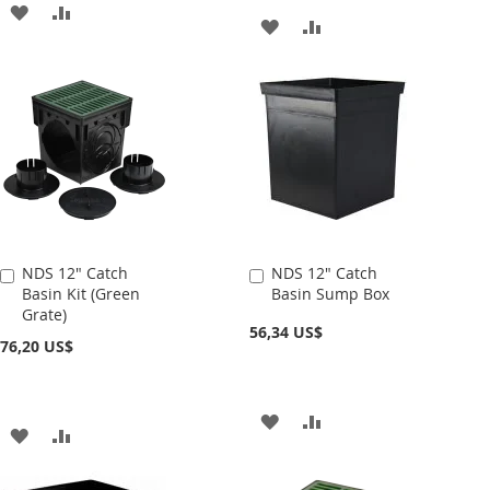
AÑADIR
AÑADIR
AÑADIR
AÑADIR
A
PARA
A
PARA
LA
COMPARAR
LA
COMPARAR
LISTA
LISTA
DE
DE
DESEOS
DESEOS
NDS 12" Catch
NDS 12" Catch
Añadir
Añadir
Basin Kit (Green
Basin Sump Box
al
al
Grate)
carrito
carrito
56,34 US$
76,20 US$
AÑADIR
AÑADIR
AÑADIR
AÑADIR
A
PARA
A
PARA