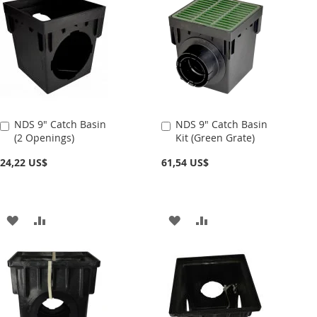
LA
COMPARAR
LA
COMPARAR
LISTA
LISTA
DE
DE
DESEOS
DESEOS
NDS 9" Catch Basin
NDS 9" Catch Basin
Añadir
Añadir
(2 Openings)
Kit (Green Grate)
al
al
carrito
carrito
24,22 US$
61,54 US$
AÑADIR
AÑADIR
AÑADIR
AÑADIR
A
PARA
A
PARA
LA
COMPARAR
LA
COMPARAR
LISTA
LISTA