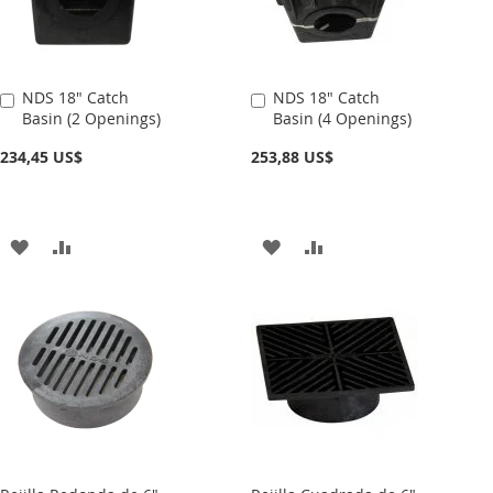
DE
DE
DESEOS
DESEOS
NDS 18" Catch
NDS 18" Catch
Añadir
Añadir
Basin (2 Openings)
Basin (4 Openings)
al
al
carrito
carrito
234,45 US$
253,88 US$
AÑADIR
AÑADIR
AÑADIR
AÑADIR
A
PARA
A
PARA
LA
COMPARAR
LA
COMPARAR
LISTA
LISTA
DE
DE
DESEOS
DESEOS