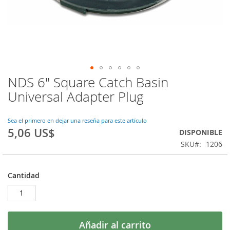
NDS 6" Square Catch Basin
Saltar
al
Universal Adapter Plug
comienzo
de
la
Sea el primero en dejar una reseña para este artículo
5,06 US$
galería
DISPONIBLE
de
SKU
1206
imágenes
Cantidad
Añadir al carrito