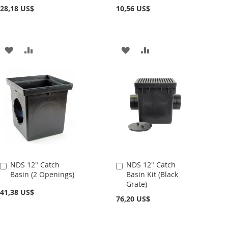
carrito
carrito
28,18 US$
10,56 US$
AÑADIR
AÑADIR
AÑADIR
AÑADIR
A
PARA
A
PARA
LA
COMPARAR
LA
COMPARAR
LISTA
LISTA
DE
DE
DESEOS
DESEOS
NDS 12" Catch
NDS 12" Catch
Añadir
Añadir
Basin (2 Openings)
Basin Kit (Black
al
al
Grate)
carrito
carrito
41,38 US$
76,20 US$