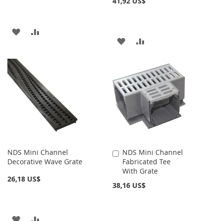
41,92 US$
AÑADIR
AÑADIR
AÑADIR
AÑADIR
A
PARA
A
PARA
LA
COMPARAR
LA
COMPARAR
LISTA
LISTA
DE
DE
DESEOS
DESEOS
NDS Mini Channel
NDS Mini Channel
Añadir
Decorative Wave Grate
Fabricated Tee
al
With Grate
carrito
26,18 US$
38,16 US$
AÑADIR
AÑADIR