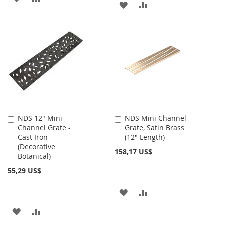
AÑADIR
AÑADIR
A
PARA
A
PARA
LA
COMPARAR
LA
COMPARAR
LISTA
LISTA
DE
DE
DESEOS
DESEOS
NDS 12" Mini
NDS Mini Channel
Añadir
Añadir
Channel Grate -
Grate, Satin Brass
al
al
Cast Iron
(12" Length)
carrito
carrito
(Decorative
158,17 US$
Botanical)
55,29 US$
AÑADIR
AÑADIR
A
PARA
AÑADIR
AÑADIR