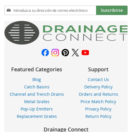
DE
Inscríbase
Suscribirse
a
DESEOS
nuestro
boletín
de
noticias:
Featured Categories
Support
Blog
Contact Us
Catch Basins
Delivery Policy
Channel and Trench Drains
Orders and Returns
Metal Grates
Price Match Policy
Pop-Up Emitters
Privacy Policy
Replacement Grates
Return Policy
Drainage Connect