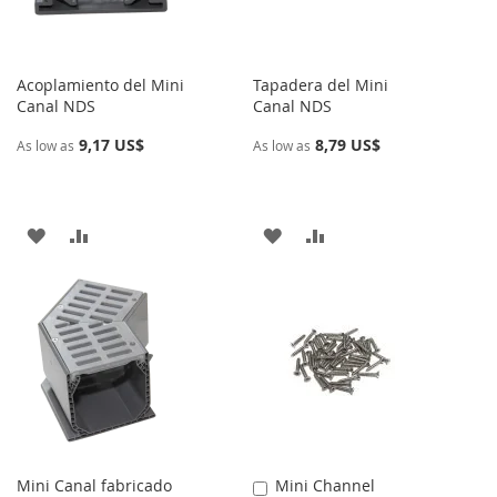
DESEOS
DESEOS
Acoplamiento del Mini
Tapadera del Mini
Canal NDS
Canal NDS
9,17 US$
8,79 US$
As low as
As low as
AÑADIR
AÑADIR
AÑADIR
AÑADIR
A
PARA
A
PARA
LA
COMPARAR
LA
COMPARAR
LISTA
LISTA
DE
DE
DESEOS
DESEOS
Mini Canal fabricado
Mini Channel
Añadir