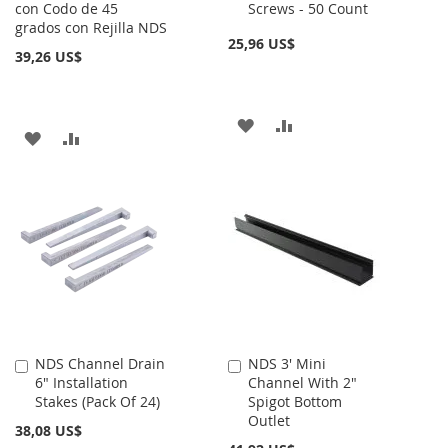
con Codo de 45
Screws - 50 Count
al
grados con Rejilla NDS
carrito
25,96 US$
39,26 US$
AÑADIR
AÑADIR
AÑADIR
AÑADIR
A
PARA
A
PARA
LA
COMPARAR
LA
COMPARAR
LISTA
LISTA
DE
DE
DESEOS
DESEOS
NDS Channel Drain
NDS 3' Mini
Añadir
Añadir
6" Installation
Channel With 2"
al
al
Stakes (Pack Of 24)
Spigot Bottom
carrito
carrito
Outlet
38,08 US$