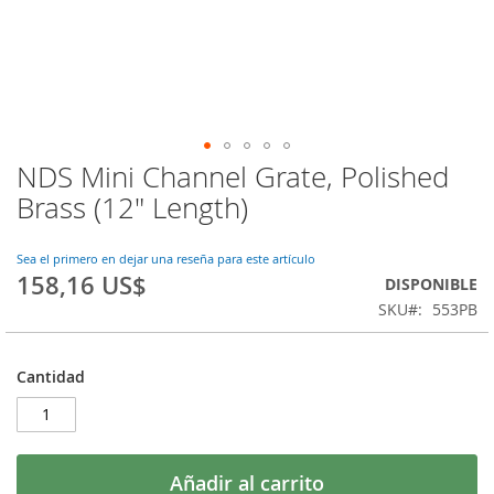
NDS Mini Channel Grate, Polished
Saltar
al
Brass (12" Length)
comienzo
de
la
Sea el primero en dejar una reseña para este artículo
158,16 US$
galería
DISPONIBLE
de
SKU
553PB
imágenes
Cantidad
Añadir al carrito