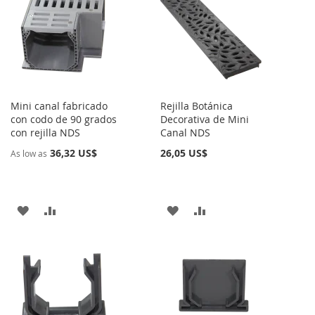
Mini canal fabricado
Rejilla Botánica
con codo de 90 grados
Decorativa de Mini
con rejilla NDS
Canal NDS
36,32 US$
26,05 US$
As low as
AÑADIR
AÑADIR
AÑADIR
AÑADIR
A
PARA
A
PARA
LA
COMPARAR
LA
COMPARAR
LISTA
LISTA
DE
DE